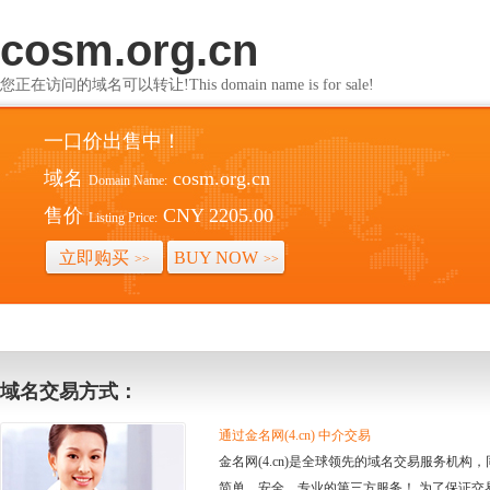
cosm.org.cn
您正在访问的域名可以转让!This domain name is for sale!
一口价出售中！
域名
cosm.org.cn
Domain Name:
售价
CNY 2205.00
Listing Price:
立即购买
BUY NOW
>>
>>
域名交易方式：
通过金名网(4.cn) 中介交易
金名网(4.cn)是全球领先的域名交易服务机
简单、安全、专业的第三方服务！ 为了保证交