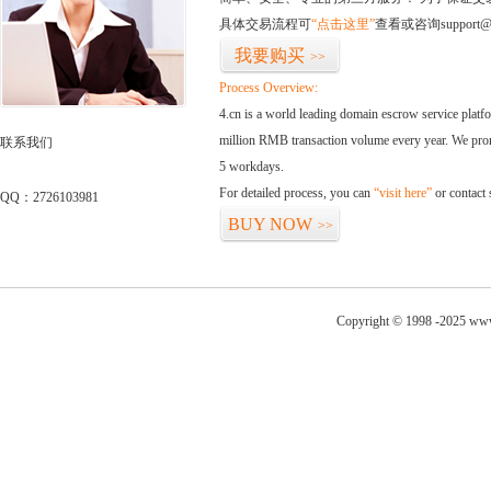
具体交易流程可
“点击这里”
查看或咨询support@
我要购买
>>
Process Overview:
4.cn is a world leading domain escrow service plat
million RMB transaction volume every year. We promi
联系我们
5 workdays.
For detailed process, you can
“visit here”
or contact
QQ：2726103981
BUY NOW
>>
Copyright © 1998 -2025 www